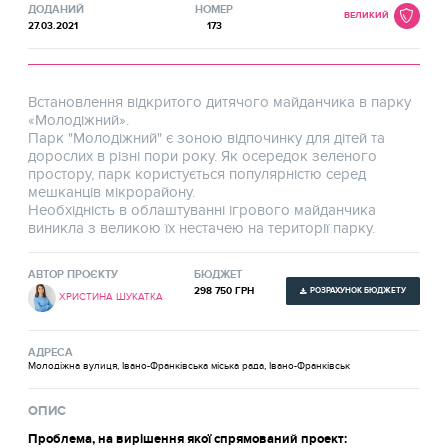
ДОДАНИЙ
НОМЕР
ВЕЛИКИЙ
27.03.2021
173
Встановлення відкритого дитячого майданчика в парку
«Молодіжний».
Парк "Молодіжний" є зоною відпочинку для дітей та
дорослих в різні пори року. Як осередок зеленого
простору, парк користується популярністю серед
мешканців мікрорайону.
Необхідність в облаштуванні ігрового майданчика
виникла з великою їх нестачею на території парку.
АВТОР ПРОЄКТУ
БЮДЖЕТ
298 750 ГРН
РОЗРАХУНОК БЮДЖЕТУ
ХРИСТИНА ШУКАТКА
АДРЕСА
Молодіжна вулиця, Івано-Франківська міська рада, Івано-Франківськ
ОПИС
Проблема, на вирішення якої спрямований проект: