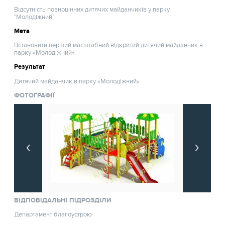
Відсутність повноцінних дитячих майданчиків у парку
"Молодіжний"
Мета
Встановити перший масштабний відкритий дитячий майданчик в
парку «Молодіжний»
Результат
Дитячий майданчик в парку «Молодіжний»
ФОТОГРАФІЇ
ВІДПОВІДАЛЬНІ ПІДРОЗДІЛИ
Департамент благоустрою