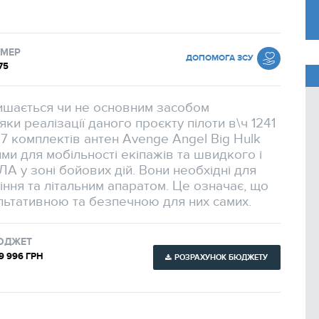
Всі проєкти
МЕР
ДОПОМОГА ЗСУ
75
ишається чи не основним засобом
ки реалізації даного проєкту пілоти в\ч 1241
7 комплектів антен Avenge Angel Big Hulk
ими для мобільності екіпажів та швидкого і
ЛА у зоні бойових дій. Вони необхідні для
іння та літальним апаратом. Це означає, що
ультативною та безпечною для них самих.
ЮДЖЕТ
9 996 ГРН
РОЗРАХУНОК БЮДЖЕТУ