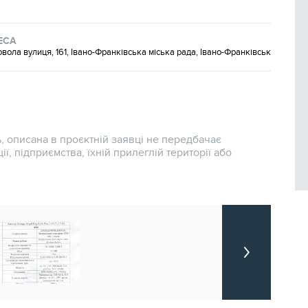
ЕСА
вола вулиця, 161, Івано-Франківська міська рада, Івано-Франківськ
, описана в проєктній заявці не передбачає
ції, підприємства, їхній прилеглій території або