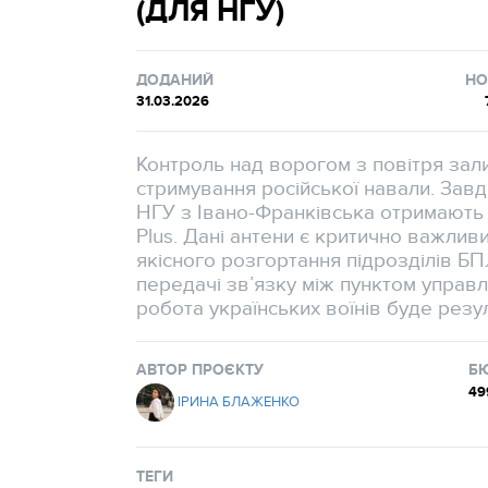
(ДЛЯ НГУ)
ДОДАНИЙ
НО
31.03.2026
Контроль над ворогом з повітря зал
стримування російської навали. Завдя
НГУ з Івано-Франківська отримають 
Plus. Дані антени є критично важлив
якісного розгортання підрозділів БП
передачі зв’язку між пунктом управл
робота українських воїнів буде рез
АВТОР ПРОЄКТУ
Б
49
ІРИНА БЛАЖЕНКО
ТЕГИ