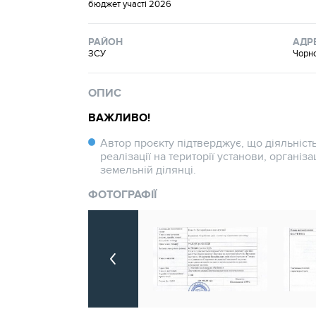
бюджет участі 2026
РАЙОН
АДР
ЗСУ
Чорно
ОПИС
ВАЖЛИВО!
Автор проєкту підтверджує, що діяльність
реалізації на території установи, організа
земельній ділянці.
ФОТОГРАФІЇ