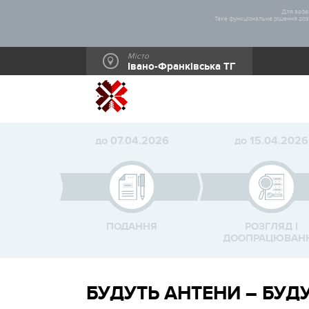
Для забез
Таке функціональне рішення дозв
Місто
Івано-Франківська ТГ
до 07.04.2026
до 15.04.2026
ПОДАННЯ
РОЗГЛЯД І
ДООПРАЦЮВАН
БУДУТЬ АНТЕНИ – БУДУ