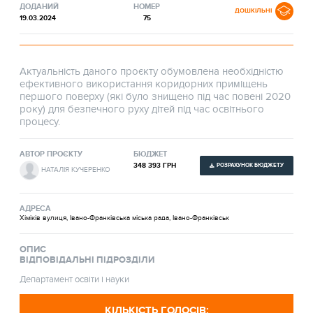
ДОДАНИЙ
НОМЕР
ДОШКІЛЬНІ
19.03.2024
75
Актуальність даного проєкту обумовлена необхідністю
ефективного використання коридорних приміщень
першого поверху (які було знищено під час повені 2020
року) для безпечного руху дітей під час освітнього
процесу.
АВТОР ПРОЄКТУ
БЮДЖЕТ
348 393 ГРН
РОЗРАХУНОК БЮДЖЕТУ
НАТАЛІЯ КУЧЕРЕНКО
АДРЕСА
Хіміків вулиця, Івано-Франківська міська рада, Івано-Франківськ
ОПИС
ВІДПОВІДАЛЬНІ ПІДРОЗДІЛИ
Департамент освіти і науки
КІЛЬКІСТЬ ГОЛОСІВ: