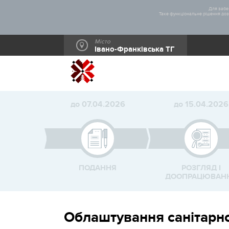
Для забез
Таке функціональне рішення дозв
Місто
Івано-Франківська ТГ
до 07.04.2026
до 15.04.2026
ПОДАННЯ
РОЗГЛЯД І
ДООПРАЦЮВАН
Облаштування санітарно