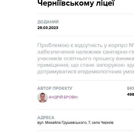
Черніївському ліцеї
ДОДАНИЙ
29.03.2023
Проблемою є відсутність у корпусі №
забезпечення належних санітарно-гі
учасників освітнього процесу виник
приміщення, що стане запорукою здо
дотримуватися епідеміологічних умо
АВТОР ПРОЄКТУ
БЮ
498
АНДРІЙ БРОВІН
АДРЕСА
вул. Михайла Грушевського, 7, село Черніїв