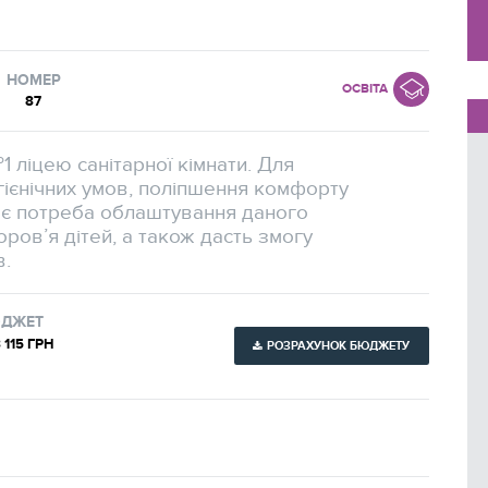
Всі проєкти
НОМЕР
ОСВІТА
87
1 ліцею санітарної кімнати. Для
гієнічних умов, поліпшення комфорту
ає потреба облаштування даного
ров’я дітей, а також дасть змогу
в.
ДЖЕТ
 115 ГРН
РОЗРАХУНОК БЮДЖЕТУ