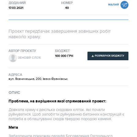
ДОДАНИЙ
НОМЕР
МАЛИЙ
17.03.2021
40
Проєкт передбачає завершення зовнішніх робіт
навколо храму.
АВТОР ПРОЄКТУ
БЮДЖЕТ
100 000 ГРН
РОЗРАХУНОК БЮДЖЕТУ
ЗЕНОВІЙ СЛОЇК
АДРЕСА
вул. Вовчинецька, 200, Івано-Франківськ
ОПИС
Проблема, на вирішення якої спрямований проект:
Довкола храму є декілька сходових кліток. які почали
руйнуватися. Щоб запобігти руйнуванню бетонних конструкцій є
потреба в облаштуванні сходів твердою породою каменя.
Мета
Забезпечити прихожан парафії Богоявлення Господнього