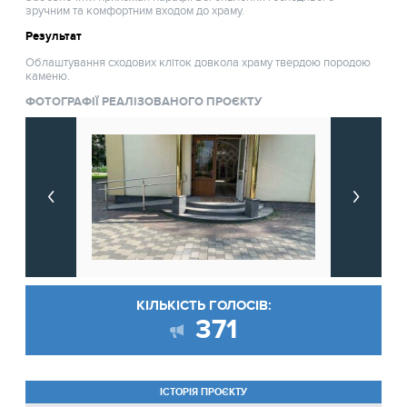
зручним та комфортним входом до храму.
Результат
Облаштування сходових кліток довкола храму твердою породою
каменю.
ФОТОГРАФІЇ РЕАЛІЗОВАНОГО ПРОЄКТУ
КІЛЬКІСТЬ ГОЛОСІВ:
371
ІСТОРІЯ ПРОЄКТУ