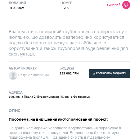
ДОДАНИЙ
НОМЕР
ВЕЛИКИЙ
31.03.2021
265
Влаштувати пластиковий трубопровід з поліпропілену з
ізоляцією, що дозволить безперебійно користуватися
водою без провалів тиску в часі найбільшого
користування, а також трубопровід буде безпечний для
експлуатації.
АВТОР ПРОЄКТУ
БЮДЖЕТ
299 002 ГРН
РОЗРАХУНОК БЮДЖЕТУ
НАДІЯ САМБОРСЬКА
АДРЕСА
вул. Іоана Павла 2 (Будівельників), 10, Івано-Франківськ
ОПИС
Проблема, на вирішення якої спрямований проект:
На даний час мережа холодного водопостачання перебуває в
незадовільному технічному стані. Встановлено багато хомутів,
пошкоджена ізоляція. Підвищена сирість в підвальному