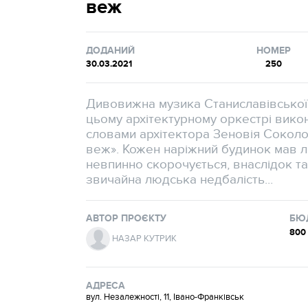
веж
ДОДАНИЙ
НОМЕР
30.03.2021
250
Дивовижна музика Станиславівської 
цьому архітектурному оркестрі викону
словами архітектора Зеновія Соколо
веж». Кожен наріжний будинок мав ло
невпинно скорочується, внаслідок так
звичайна людська недбалість...
АВТОР ПРОЄКТУ
БЮ
800
НАЗАР КУТРИК
АДРЕСА
вул. Незалежності, 11, Івано-Франківськ