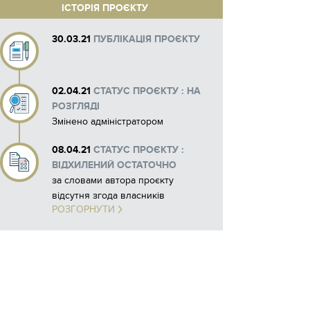
ІСТОРІЯ ПРОЄКТУ
30.03.21
ПУБЛІКАЦІЯ ПРОЄКТУ
02.04.21
СТАТУС ПРОЄКТУ : НА
РОЗГЛЯДІ
Змінено адміністратором
08.04.21
СТАТУС ПРОЄКТУ :
ВІДХИЛЕНИЙ ОСТАТОЧНО
за словами автора проєкту
відсутня згода власників
РОЗГОРНУТИ
приміщень будинку, щодо якого
підготовлено проєкт. Наявність
такої згоди є обов’язковою
передумовою реалізації проєкту
(п. 38 Положення), тому комісія
Департаменту містобудування та
архітектури Івано-Франківської