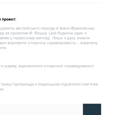
 проект:
удівель австрійськго періоду в Івано-Франківську,
да за проектом Ф. Януша. Цей будинок один з
майже у первісному вигляді. Лише з даху зникли
ідно відновити історичну справедливість – втрачену
ото.
го шарму, відновлення історичної справедливості
’яниці Гаусвальда з подальшою підсвіткою пам’ятки
ку.