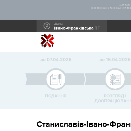
Для забез
Таке функціональне рішення дозв
Місто
Івано-Франківська ТГ
до 07.04.2026
до 15.04.2026
ПОДАННЯ
РОЗГЛЯД І
ДООПРАЦЮВАН
Станиславів-Івано-Франк