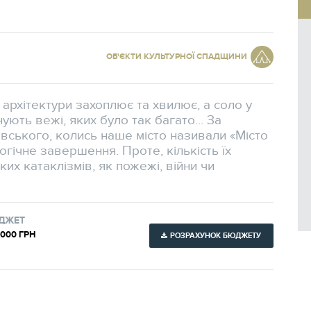
Всі проєкти
ОБ'ЄКТИ КУЛЬТУРНОЇ СПАДЩИНИ
архітектури захоплює та хвилює, а соло у
ють вежі, яких було так багато... За
вського, колись наше місто називали «Місто
гічне завершення. Проте, кількість їх
их катаклізмів, як пожежі, війни чи
ДЖЕТ
 000 ГРН
РОЗРАХУНОК БЮДЖЕТУ