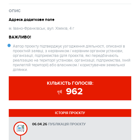
ОПИС
Адреса додаткове поле
м. Івано-Франківськ, вул. Хіміків, 4 г
ВАЖЛИВО!
Автор проєкту підтверджує узгодження діяльності, описаної в
проєктній заявці, з керівником / керівним органом установи,
організації, підприємства (для проєктів, які передбачають
реалізацію на території установи, організації, підприємства, їхній
прилеглій території) або власником / користувачем земельної
ділянки.
КІЛЬКІСТЬ ГОЛОСІВ:
962
ІСТОРІЯ ПРОЄКТУ
06.04.26
ПУБЛІКАЦІЯ ПРОЄКТУ