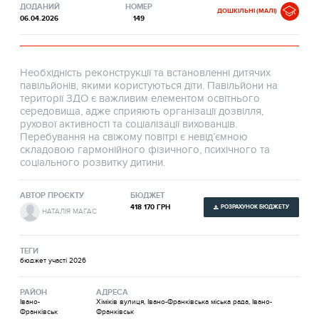
ДОДАНИЙ
НОМЕР
ДОШКІЛЬНІ (МАЛІ)
06.04.2026
149
Необхідність реконструкції та встановленні дитячих
павільйонів, якими користуються діти. Павільйони на
території ЗДО є важливим елементом освітнього
середовища, адже сприяють організації дозвілля,
рухової активності та соціалізації вихованців.
Перебування на свіжому повітрі є невід’ємною
складовою гармонійного фізичного, психічного та
соціального розвитку дитини.
АВТОР ПРОЄКТУ
БЮДЖЕТ
418 170 ГРН
РОЗРАХУНОК БЮДЖЕТУ
НАТАЛІЯ МАГАС
ТЕГИ
бюджет участі 2026
РАЙОН
АДРЕСА
Івано-
Хіміків вулиця, Івано-Франківська міська рада, Івано-
Франківськ
Франківськ